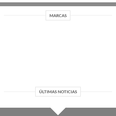
$13,019.00
MARCAS
ADJ
AKG
117 PRODUCTOS
123 PRODUCTOS
ÚLTIMAS NOTICIAS