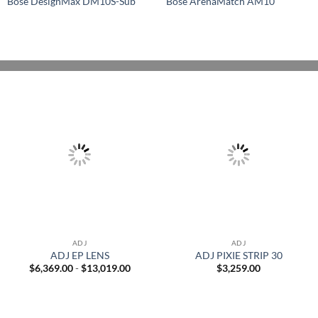
Bose DesignMax DM10S-Sub
Bose ArenaMatch AM10
ADJ
ADJ
ADJ EP LENS
ADJ PIXIE STRIP 30
Rango
$
6,369.00
-
$
13,019.00
$
3,259.00
de
precios:
desde
$6,369.00
hasta